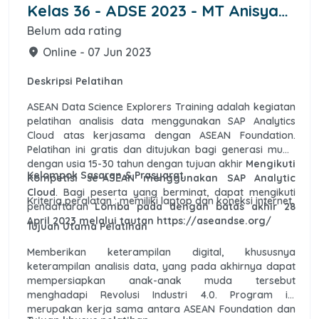
Kelas 36 - ADSE 2023 - MT Anisya
Dewi Kusmardianto
Belum ada rating
Online - 07 Jun 2023
place
Deskripsi Pelatihan
ASEAN Data Science Explorers Training adalah kegiatan
pelatihan analisis data menggunakan SAP Analytics
Cloud atas kerjasama dengan ASEAN Foundation.
Pelatihan ini gratis dan ditujukan bagi generasi muda
dengan usia 15-30 tahun dengan tujuan akhir
Mengikuti
Kelompok Sasaran & Prasyarat
Kompetisi se-ASEAN menggunakan SAP Analytic
Cloud
. Bagi peserta yang berminat, dapat mengikuti
Kriteria peralatan : memiliki laptop dan koneksi internet.
pendaftaran
Lomba pada dengan batas akhir 28
April 2023 melalui tautan https://aseandse.org/
Tujuan Utama Pelatihan
Memberikan keterampilan digital, khususnya
keterampilan analisis data, yang pada akhirnya dapat
mempersiapkan anak-anak muda tersebut
menghadapi Revolusi Industri 4.0. Program ini
merupakan kerja sama antara ASEAN Foundation dan