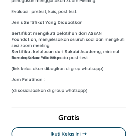
penugasan menggunakan Zoom Meeting.
Evaluasi : pretest, kuis, post test.
Jenis Sertifikat Yang Didapatkan
Sertifikat mengikuti pelatihan dari ASEAN
Foundation,
menyelesaikan seluruh soal dan mengikuti
sesi zoom meeting
Sertifikat kelulusan dari Sakubi Academy,
minimal
mendapatkan nilai 60 pada post-test
Tautan Kelas Pelatihan :
(link kelas akan dibagikan di grup whatsapp)
Jam Pelatihan :
(di sosialisasikan di group whatsapp)
Gratis
Ikuti Kelas Ini
east