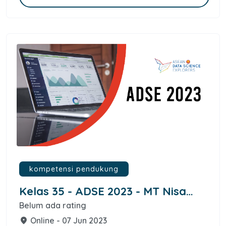
kompetensi pendukung
Kelas 35 - ADSE 2023 - MT Nisa
Ismundari Wildan
Belum ada rating
Online - 07 Jun 2023
place