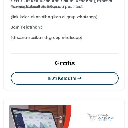
Sertifikat kelulusan dari Sakubi Academy,
minimal
mendapatkan nilai 60 pada post-test
Tautan Kelas Pelatihan :
(link kelas akan dibagikan di grup whatsapp)
Jam Pelatihan :
(di sosialisasikan di group whatsapp)
Gratis
Ikuti Kelas Ini
east