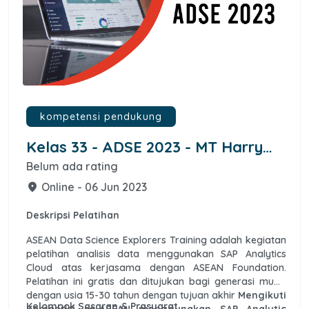
kompetensi pendukung
Kelas 33 - ADSE 2023 - MT Harry
Renanda
Belum ada rating
Online - 06 Jun 2023
place
Deskripsi Pelatihan
ASEAN Data Science Explorers Training adalah kegiatan
pelatihan analisis data menggunakan SAP Analytics
Cloud atas kerjasama dengan ASEAN Foundation.
Pelatihan ini gratis dan ditujukan bagi generasi muda
dengan usia 15-30 tahun dengan tujuan akhir
Mengikuti
Kelompok Sasaran & Prasyarat