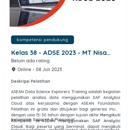
kompetensi pendukung
Kelas 38 - ADSE 2023 - MT Nisa
Ismundari Wildan
Belum ada rating
Online - 08 Jun 2023
place
Deskripsi Pelatihan
ASEAN Data Science Explorers Training adalah kegiatan
pelatihan analisis data menggunakan SAP Analytics
Cloud atas kerjasama dengan ASEAN Foundation.
Pelatihan ini gratis dan ditujukan bagi generasi muda
dengan usia 15-30 tahun dengan tujuan akhir
Mengikuti
Kelompok Sasaran & Prasyarat
Kompetisi se-ASEAN menggunakan SAP Analytic
Cloud
. Bagi peserta yang berminat, dapat mengikuti
Kriteria peralatan : memiliki laptop dan koneksi internet.