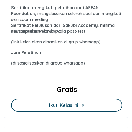
Sertifikat mengikuti pelatihan dari ASEAN
Foundation,
menyelesaikan seluruh soal dan mengikuti
sesi zoom meeting
Sertifikat kelulusan dari Sakubi Academy,
minimal
mendapatkan nilai 60 pada post-test
Tautan Kelas Pelatihan :
(link kelas akan dibagikan di grup whatsapp)
Jam Pelatihan :
(di sosialisasikan di group whatsapp)
Gratis
Ikuti Kelas Ini
east