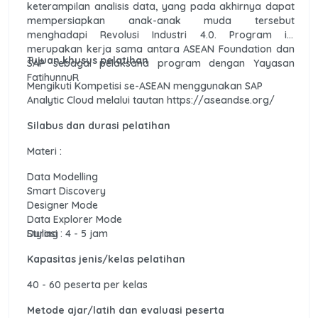
keterampilan analisis data, yang pada akhirnya dapat
mempersiapkan anak-anak muda tersebut
menghadapi Revolusi Industri 4.0. Program ini
merupakan kerja sama antara ASEAN Foundation dan
Tujuan khusus pelatihan
SAP sebagai pelaksana program dengan Yayasan
FatihunnuR
Mengikuti Kompetisi se-ASEAN menggunakan SAP
Analytic Cloud melalui tautan https://aseandse.org/
Silabus dan durasi pelatihan
Materi :
Data Modelling
Smart Discovery
Designer Mode
Data Explorer Mode
Styling
Durasi : 4 - 5 jam
Kapasitas jenis/kelas pelatihan
40 - 60 peserta per kelas
Metode ajar/latih dan evaluasi peserta