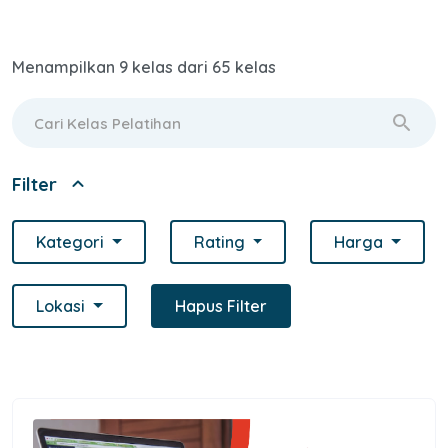
Menampilkan 9 kelas dari 65 kelas
search
expand_less
Filter
Kategori
Rating
Harga
Lokasi
Hapus Filter