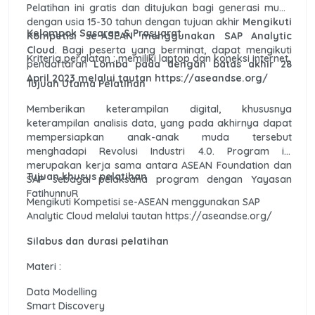
Pelatihan ini gratis dan ditujukan bagi generasi muda
dengan usia 15-30 tahun dengan tujuan akhir
Mengikuti
Kelompok Sasaran & Prasyarat
Kompetisi se-ASEAN menggunakan SAP Analytic
Cloud
. Bagi peserta yang berminat, dapat mengikuti
Kriteria peralatan : memiliki laptop dan koneksi internet.
pendaftaran
Lomba pada dengan batas akhir 28
April 2023 melalui tautan https://aseandse.org/
Tujuan Utama Pelatihan
Memberikan keterampilan digital, khususnya
keterampilan analisis data, yang pada akhirnya dapat
mempersiapkan anak-anak muda tersebut
menghadapi Revolusi Industri 4.0. Program ini
merupakan kerja sama antara ASEAN Foundation dan
Tujuan khusus pelatihan
SAP sebagai pelaksana program dengan Yayasan
FatihunnuR
Mengikuti Kompetisi se-ASEAN menggunakan SAP
Analytic Cloud melalui tautan https://aseandse.org/
Silabus dan durasi pelatihan
Materi :
Data Modelling
Smart Discovery