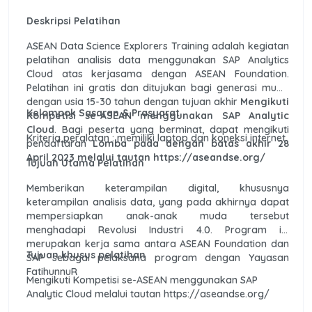
Deskripsi Pelatihan
ASEAN Data Science Explorers Training adalah kegiatan
pelatihan analisis data menggunakan SAP Analytics
Cloud atas kerjasama dengan ASEAN Foundation.
Pelatihan ini gratis dan ditujukan bagi generasi muda
dengan usia 15-30 tahun dengan tujuan akhir
Mengikuti
Kelompok Sasaran & Prasyarat
Kompetisi se-ASEAN menggunakan SAP Analytic
Cloud
. Bagi peserta yang berminat, dapat mengikuti
Kriteria peralatan : memiliki laptop dan koneksi internet.
pendaftaran
Lomba pada dengan batas akhir 28
April 2023 melalui tautan https://aseandse.org/
Tujuan Utama Pelatihan
Memberikan keterampilan digital, khususnya
keterampilan analisis data, yang pada akhirnya dapat
mempersiapkan anak-anak muda tersebut
menghadapi Revolusi Industri 4.0. Program ini
merupakan kerja sama antara ASEAN Foundation dan
Tujuan khusus pelatihan
SAP sebagai pelaksana program dengan Yayasan
FatihunnuR
Mengikuti Kompetisi se-ASEAN menggunakan SAP
Analytic Cloud melalui tautan https://aseandse.org/