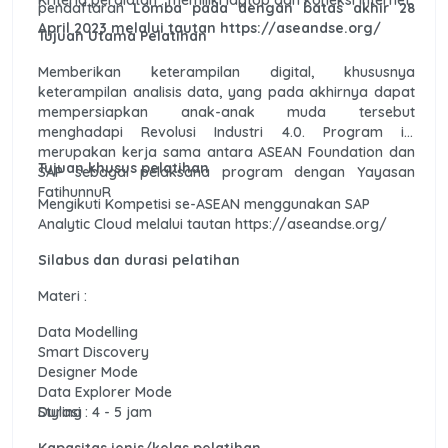
pendaftaran
Lomba pada dengan batas akhir 28
April 2023 melalui tautan https://aseandse.org/
Tujuan Utama Pelatihan
Memberikan keterampilan digital, khususnya
keterampilan analisis data, yang pada akhirnya dapat
mempersiapkan anak-anak muda tersebut
menghadapi Revolusi Industri 4.0. Program ini
merupakan kerja sama antara ASEAN Foundation dan
Tujuan khusus pelatihan
SAP sebagai pelaksana program dengan Yayasan
FatihunnuR
Mengikuti Kompetisi se-ASEAN menggunakan SAP
Analytic Cloud melalui tautan https://aseandse.org/
Silabus dan durasi pelatihan
Materi :
Data Modelling
Smart Discovery
Designer Mode
Data Explorer Mode
Styling
Durasi : 4 - 5 jam
Kapasitas jenis/kelas pelatihan