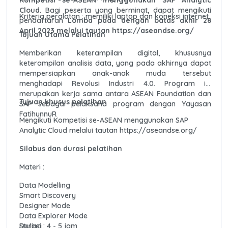
Kompetisi se-ASEAN menggunakan SAP Analytic
Cloud
. Bagi peserta yang berminat, dapat mengikuti
Kriteria peralatan : memiliki laptop dan koneksi internet.
pendaftaran
Lomba pada dengan batas akhir 28
April 2023 melalui tautan https://aseandse.org/
Tujuan Utama Pelatihan
Memberikan keterampilan digital, khususnya
keterampilan analisis data, yang pada akhirnya dapat
mempersiapkan anak-anak muda tersebut
menghadapi Revolusi Industri 4.0. Program ini
merupakan kerja sama antara ASEAN Foundation dan
Tujuan khusus pelatihan
SAP sebagai pelaksana program dengan Yayasan
FatihunnuR
Mengikuti Kompetisi se-ASEAN menggunakan SAP
Analytic Cloud melalui tautan https://aseandse.org/
Silabus dan durasi pelatihan
Materi :
Data Modelling
Smart Discovery
Designer Mode
Data Explorer Mode
Styling
Durasi : 4 - 5 jam