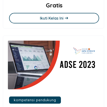
Gratis
Ikuti Kelas Ini
east
kompetensi pendukung