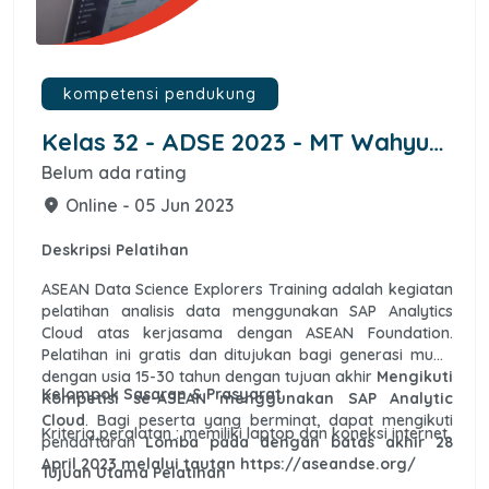
kompetensi pendukung
Kelas 32 - ADSE 2023 - MT Wahyu
Nofiantoro
Belum ada rating
Online - 05 Jun 2023
place
Deskripsi Pelatihan
ASEAN Data Science Explorers Training adalah kegiatan
pelatihan analisis data menggunakan SAP Analytics
Cloud atas kerjasama dengan ASEAN Foundation.
Pelatihan ini gratis dan ditujukan bagi generasi muda
dengan usia 15-30 tahun dengan tujuan akhir
Mengikuti
Kelompok Sasaran & Prasyarat
Kompetisi se-ASEAN menggunakan SAP Analytic
Cloud
. Bagi peserta yang berminat, dapat mengikuti
Kriteria peralatan : memiliki laptop dan koneksi internet.
pendaftaran
Lomba pada dengan batas akhir 28
April 2023 melalui tautan https://aseandse.org/
Tujuan Utama Pelatihan