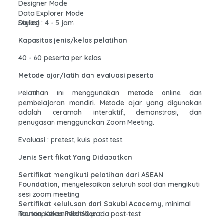
Designer Mode
Data Explorer Mode
Styling
Durasi : 4 - 5 jam
Kapasitas jenis/kelas pelatihan
40 - 60 peserta per kelas
Metode ajar/latih dan evaluasi peserta
Pelatihan ini menggunakan metode online dan
pembelajaran mandiri. Metode ajar yang digunakan
adalah ceramah interaktif, demonstrasi, dan
penugasan menggunakan Zoom Meeting.
Evaluasi : pretest, kuis, post test.
Jenis Sertifikat Yang Didapatkan
Sertifikat mengikuti pelatihan dari ASEAN
Foundation,
menyelesaikan seluruh soal dan mengikuti
sesi zoom meeting
Sertifikat kelulusan dari Sakubi Academy,
minimal
mendapatkan nilai 60 pada post-test
Tautan Kelas Pelatihan :