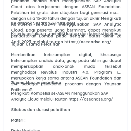
pelatihan analisis data menggunakan SAP Analytics
Cloud atas kerjasama dengan ASEAN Foundation.
Pelatihan ini gratis dan ditujukan bagi generasi muda
dengan usia 15-30 tahun dengan tujuan akhir
Mengikuti
Kelompok Sasaran & Prasyarat
Kompetisi se-ASEAN menggunakan SAP Analytic
Cloud
. Bagi peserta yang berminat, dapat mengikuti
Kriteria peralatan : memiliki laptop dan koneksi internet.
pendaftaran
Lomba pada dengan batas akhir 28
April 2023 melalui tautan https://aseandse.org/
Tujuan Utama Pelatihan
Memberikan keterampilan digital, khususnya
keterampilan analisis data, yang pada akhirnya dapat
mempersiapkan anak-anak muda tersebut
menghadapi Revolusi Industri 4.0. Program ini
merupakan kerja sama antara ASEAN Foundation dan
Tujuan khusus pelatihan
SAP sebagai pelaksana program dengan Yayasan
FatihunnuR
Mengikuti Kompetisi se-ASEAN menggunakan SAP
Analytic Cloud melalui tautan https://aseandse.org/
Silabus dan durasi pelatihan
Materi :
Data Modelling