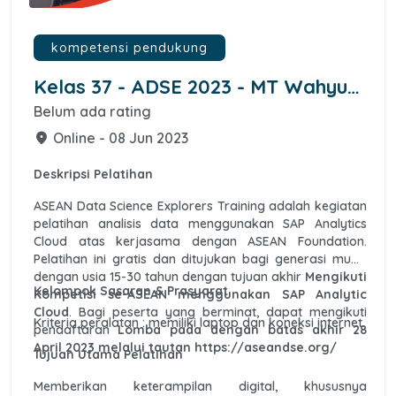
kompetensi pendukung
Kelas 37 - ADSE 2023 - MT Wahyu
Nofiantoro
Belum ada rating
Online - 08 Jun 2023
place
Deskripsi Pelatihan
ASEAN Data Science Explorers Training adalah kegiatan
pelatihan analisis data menggunakan SAP Analytics
Cloud atas kerjasama dengan ASEAN Foundation.
Pelatihan ini gratis dan ditujukan bagi generasi muda
dengan usia 15-30 tahun dengan tujuan akhir
Mengikuti
Kelompok Sasaran & Prasyarat
Kompetisi se-ASEAN menggunakan SAP Analytic
Cloud
. Bagi peserta yang berminat, dapat mengikuti
Kriteria peralatan : memiliki laptop dan koneksi internet.
pendaftaran
Lomba pada dengan batas akhir 28
April 2023 melalui tautan https://aseandse.org/
Tujuan Utama Pelatihan
Memberikan keterampilan digital, khususnya