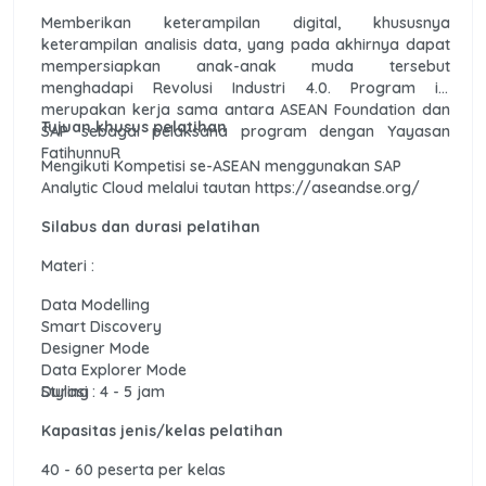
Memberikan keterampilan digital, khususnya
keterampilan analisis data, yang pada akhirnya dapat
mempersiapkan anak-anak muda tersebut
menghadapi Revolusi Industri 4.0. Program ini
merupakan kerja sama antara ASEAN Foundation dan
Tujuan khusus pelatihan
SAP sebagai pelaksana program dengan Yayasan
FatihunnuR
Mengikuti Kompetisi se-ASEAN menggunakan SAP
Analytic Cloud melalui tautan https://aseandse.org/
Silabus dan durasi pelatihan
Materi :
Data Modelling
Smart Discovery
Designer Mode
Data Explorer Mode
Styling
Durasi : 4 - 5 jam
Kapasitas jenis/kelas pelatihan
40 - 60 peserta per kelas