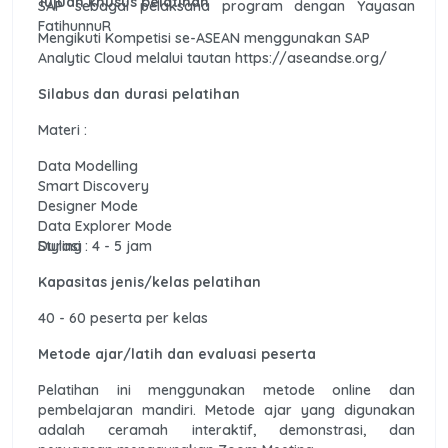
Tujuan khusus pelatihan
SAP sebagai pelaksana program dengan Yayasan
FatihunnuR
Mengikuti Kompetisi se-ASEAN menggunakan SAP
Analytic Cloud melalui tautan https://aseandse.org/
Silabus dan durasi pelatihan
Materi :
Data Modelling
Smart Discovery
Designer Mode
Data Explorer Mode
Styling
Durasi : 4 - 5 jam
Kapasitas jenis/kelas pelatihan
40 - 60 peserta per kelas
Metode ajar/latih dan evaluasi peserta
Pelatihan ini menggunakan metode online dan
pembelajaran mandiri. Metode ajar yang digunakan
adalah ceramah interaktif, demonstrasi, dan