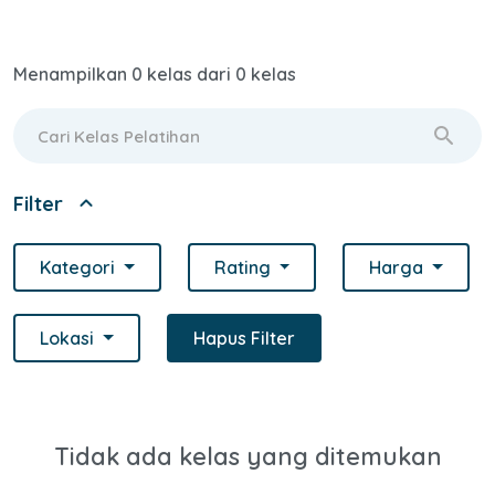
Menampilkan 0 kelas dari 0 kelas
search
expand_less
Filter
Kategori
Rating
Harga
Lokasi
Hapus Filter
Tidak ada kelas yang ditemukan