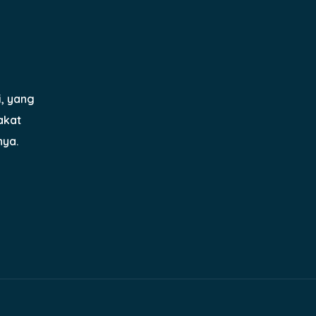
, yang
akat
nya.