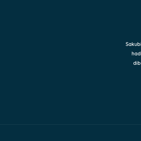
Sakub
had
dib