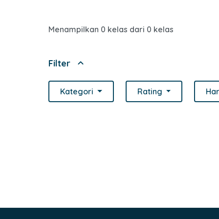
Menampilkan 0 kelas dari 0 kelas
expand_less
Filter
Kategori
Rating
Ha