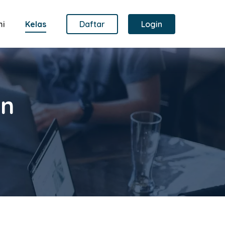
mi
Kelas
Daftar
Login
an