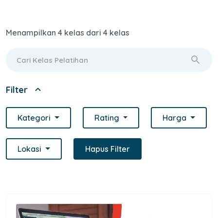
Menampilkan 4 kelas dari 4 kelas
search
expand_less
Filter
Kategori
Rating
Harga
Lokasi
Hapus Filter