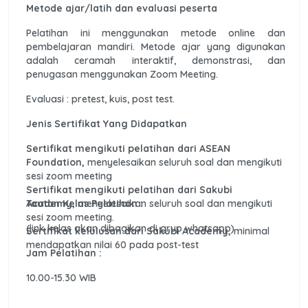
Metode ajar/latih dan evaluasi peserta
Pelatihan ini menggunakan metode online dan
pembelajaran mandiri. Metode ajar yang digunakan
adalah ceramah interaktif, demonstrasi, dan
penugasan menggunakan Zoom Meeting.
Evaluasi : pretest, kuis, post test.
Jenis Sertifikat Yang Didapatkan
Sertifikat mengikuti pelatihan dari ASEAN
Foundation,
menyelesaikan seluruh soal dan mengikuti
sesi zoom meeting
Sertifikat mengikuti pelatihan dari Sakubi
Academy,
Tautan Kelas Pelatihan :
menyelesaikan seluruh soal dan mengikuti
sesi zoom meeting.
(link kelas akan dibagikan di grup whatsapp)
Sertifikat kelulusan dari Sakubi Academy,
minimal
mendapatkan nilai 60 pada post-test
Jam Pelatihan :
10.00-15.30 WIB