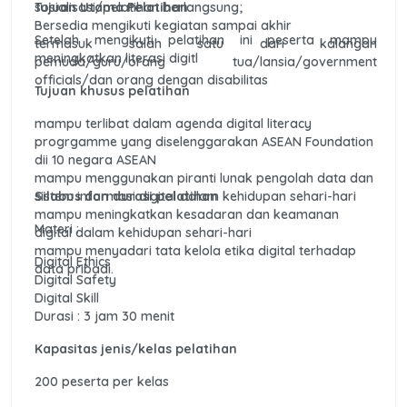
sosialisasi/pelatihan berlangsung;
Tujuan Utama Pelatihan
Bersedia mengikuti kegiatan sampai akhir
Setelah mengikuti pelatihan ini peserta mampu
termasuk salah satu dari kalangan
meningkatkan literasi digitl
pemuda/guru/orang tua/lansia/government
officials/dan orang dengan disabilitas
Tujuan khusus pelatihan
mampu terlibat dalam agenda digital literacy
progrgamme yang diselenggarakan ASEAN Foundation
dii 10 negara ASEAN
mampu menggunakan piranti lunak pengolah data dan
sistem informasi digital dalam kehidupan sehari-hari
Silabus dan durasi pelatihan
mampu meningkatkan kesadaran dan keamanan
Materi :
digital dalam kehidupan sehari-hari
mampu menyadari tata kelola etika digital terhadap
Digital Ethics
data pribadi.
Digital Safety
Digital Skill
Durasi : 3 jam 30 menit
Kapasitas jenis/kelas pelatihan
200 peserta per kelas