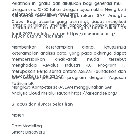
Pelatihan ini gratis dan ditujukan bagi generasi muda
dengan usia 15-30 tahun dengan tujuan akhir
Mengikuti
Kelompok Sasaran & Prasyarat
Kompetisi se-ASEAN menggunakan SAP Analytic
Cloud
. Bagi peserta yang berminat, dapat mengikuti
Kriteria peralatan : memiliki laptop dan koneksi internet.
pendaftaran
Lomba pada dengan batas akhir 28
April 2023 melalui tautan https://aseandse.org/
Tujuan Utama Pelatihan
Memberikan keterampilan digital, khususnya
keterampilan analisis data, yang pada akhirnya dapat
mempersiapkan anak-anak muda tersebut
menghadapi Revolusi Industri 4.0. Program ini
merupakan kerja sama antara ASEAN Foundation dan
Tujuan khusus pelatihan
SAP sebagai pelaksana program dengan Yayasan
FatihunnuR
Mengikuti Kompetisi se-ASEAN menggunakan SAP
Analytic Cloud melalui tautan https://aseandse.org/
Silabus dan durasi pelatihan
Materi :
Data Modelling
Smart Discovery