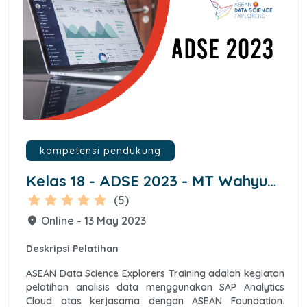
kompetensi pendukung
Kelas 18 - ADSE 2023 - MT Wahyu
Nofiantoro
star
star
star
star
star
(5)
Online - 13 May 2023
place
Deskripsi Pelatihan
ASEAN Data Science Explorers Training adalah kegiatan
pelatihan analisis data menggunakan SAP Analytics
Cloud atas kerjasama dengan ASEAN Foundation.