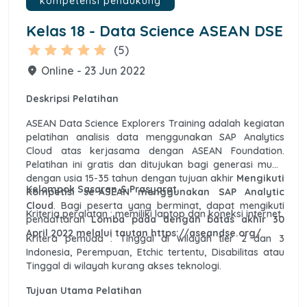
kompetensi pendukung
Kelas 18 - Data Science ASEAN DSE
star
star
star
star
star
(5)
Online - 23 Jun 2022
place
Deskripsi Pelatihan
ASEAN Data Science Explorers Training adalah kegiatan
pelatihan analisis data menggunakan SAP Analytics
Cloud atas kerjasama dengan ASEAN Foundation.
Pelatihan ini gratis dan ditujukan bagi generasi muda
dengan usia 15-35 tahun dengan tujuan akhir
Mengikuti
Kelompok Sasaran & Prasyarat
Kompetisi se-ASEAN menggunakan SAP Analytic
Cloud
. Bagi peserta yang berminat, dapat mengikuti
Kriteria peralatan : memiliki laptop dan koneksi internet.
pendaftaran
Lomba pada dengan batas akhir 30
April 2022 melalui tautan https://aseandse.org/
Kritera pemuda : Tinggal di wilayah tier 2 dan 3
Indonesia, Perempuan, Etchic tertentu, Disabilitas atau
Tinggal di wilayah kurang akses teknologi.
Tujuan Utama Pelatihan