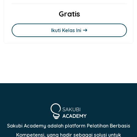
Gratis
Ikuti Kelas Ini
east
Sakubi Academy adalah platform Pelatihan Berbasis
Kompetensi, yang hadir sebagai solusi untuk