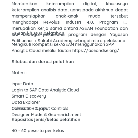
Memberikan keterampilan digital, khususnya
keterampilan analisis data, yang pada akhirnya dapat
mempersiapkan anak-anak muda tersebut
menghadapi Revolusi Industri 4.0. Program ini
merupakan kerja sama antara ASEAN Foundation dan
Tujuan khusus pelatihan
SAP sebagai pelaksana program dengan Yayasan
Fatihunnur x Sakubi Academy sebagai mitra pelaksana.
Mengikuti Kompetisi se-ASEAN menggunakan SAP
Analytic Cloud melalui tautan https://aseandse.org/
Silabus dan durasi pelatihan
Materi :
Input Data
Login to SAP Data Analytic Cloud
Smart Discovery
Data Explorer
Calculation & Input Controls
Durasi : 4 - 5 jam
Designer Mode & Geo-enrichment
Kapasitas jenis/kelas pelatihan
40 - 60 peserta per kelas