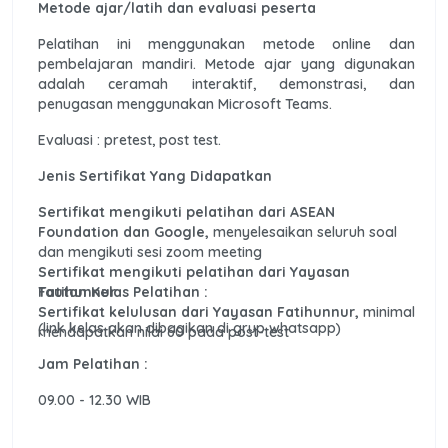
Metode ajar/latih dan evaluasi peserta
Pelatihan ini menggunakan metode online dan
pembelajaran mandiri. Metode ajar yang digunakan
adalah ceramah interaktif, demonstrasi, dan
penugasan menggunakan Microsoft Teams.
Evaluasi : pretest, post test.
Jenis Sertifikat Yang Didapatkan
Sertifikat mengikuti pelatihan dari ASEAN
Foundation dan Google,
menyelesaikan seluruh soal
dan mengikuti sesi zoom meeting
Sertifikat mengikuti pelatihan dari Yayasan
Fatihunnur
Tautan Kelas Pelatihan :
Sertifikat kelulusan dari Yayasan Fatihunnur,
minimal
(link kelas akan dibagikan di grup whatsapp)
mendapatkan nilai 60 pada post-test
Jam Pelatihan :
09.00 - 12.30 WIB