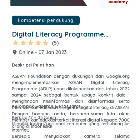
kompetensi pendukung
Digital Literacy Programme
UHAMKA Sesi 1 Kelas B
star
star
star
star
star
(5)
Online - 07 Jan 2023
place
Deskripsi Pelatihan
ASEAN Foundation dengan dukungan dari Google.org
mengimplementasikan ASEAN Digital Literacy
Programme (ADLP) yang dilaksanakan dari tahun 2022
sampai 2024 sebagai bentuk upaya konkrit dalam
menghindari misinformasi dan disinformasi serta
Kelompok Sasaran & Prasyarat
memberikan edukasi mengenai digital literacy di ASEAN.
Dengan bantuan anda, bersama-sama kita akan
Berusia 17 – 35 tahun;
memberikan edukasi terkait literasi digital kepada 7000
Memiliki laptop/personal computer yang terhubung ke
orang di indonesia!
internet;
Bersedia menyalakan camera selama