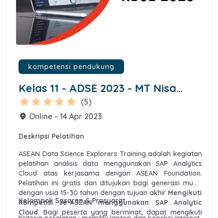
kompetensi pendukung
Kelas 11 - ADSE 2023 - MT Nisa
Ismundari Wildan
star
star
star
star
star
(5)
Online - 14 Apr 2023
place
Deskripsi Pelatihan
ASEAN Data Science Explorers Training adalah kegiatan
pelatihan analisis data menggunakan SAP Analytics
Cloud atas kerjasama dengan ASEAN Foundation.
Pelatihan ini gratis dan ditujukan bagi generasi muda
dengan usia 15-30 tahun dengan tujuan akhir
Mengikuti
Kelompok Sasaran & Prasyarat
Kompetisi se-ASEAN menggunakan SAP Analytic
Cloud
. Bagi peserta yang berminat, dapat mengikuti
Kriteria peralatan : memiliki laptop dan koneksi internet.