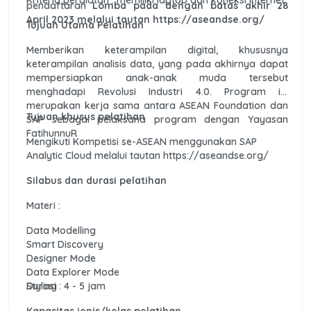
pendaftaran
Lomba pada dengan batas akhir 28
April 2023 melalui tautan https://aseandse.org/
Tujuan Utama Pelatihan
Memberikan keterampilan digital, khususnya
keterampilan analisis data, yang pada akhirnya dapat
mempersiapkan anak-anak muda tersebut
menghadapi Revolusi Industri 4.0. Program ini
merupakan kerja sama antara ASEAN Foundation dan
Tujuan khusus pelatihan
SAP sebagai pelaksana program dengan Yayasan
FatihunnuR
Mengikuti Kompetisi se-ASEAN menggunakan SAP
Analytic Cloud melalui tautan https://aseandse.org/
Silabus dan durasi pelatihan
Materi :
Data Modelling
Smart Discovery
Designer Mode
Data Explorer Mode
Styling
Durasi : 4 - 5 jam
Kapasitas jenis/kelas pelatihan