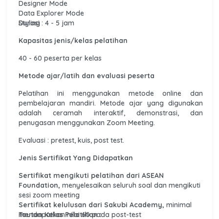
Designer Mode
Data Explorer Mode
Styling
Durasi : 4 - 5 jam
Kapasitas jenis/kelas pelatihan
40 - 60 peserta per kelas
Metode ajar/latih dan evaluasi peserta
Pelatihan ini menggunakan metode online dan
pembelajaran mandiri. Metode ajar yang digunakan
adalah ceramah interaktif, demonstrasi, dan
penugasan menggunakan Zoom Meeting.
Evaluasi : pretest, kuis, post test.
Jenis Sertifikat Yang Didapatkan
Sertifikat mengikuti pelatihan dari ASEAN
Foundation,
menyelesaikan seluruh soal dan mengikuti
sesi zoom meeting
Sertifikat kelulusan dari Sakubi Academy,
minimal
mendapatkan nilai 60 pada post-test
Tautan Kelas Pelatihan :