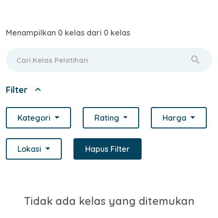
Menampilkan 0 kelas dari 0 kelas
search
expand_less
Filter
Kategori
Rating
Harga
Lokasi
Hapus Filter
Tidak ada kelas yang ditemukan