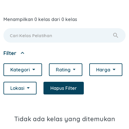
Menampilkan 0 kelas dari 0 kelas
search
expand_less
Filter
Kategori
Rating
Harga
Lokasi
Hapus Filter
Tidak ada kelas yang ditemukan