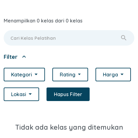
Menampilkan 0 kelas dari 0 kelas
search
expand_less
Filter
Kategori
Rating
Harga
Lokasi
Hapus Filter
Tidak ada kelas yang ditemukan